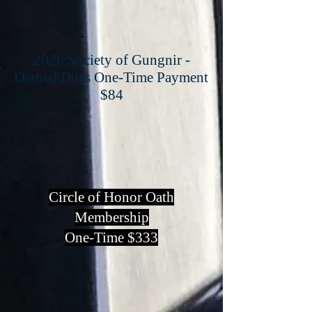
2026 Society of Gungnir -
Oathed Dues One-Time Payment
$84
Circle of Honor Oath
Membership
One-Time $333