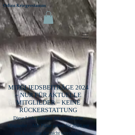
Odins Kriegerstamm
MITGLIEDSBEITRÄGE 2024
– NUR FÜR AKTUELLE
MITGLIEDER – KEINE
RÜCKERSTATTUNG
Diese Links sind nur für zugelassene
Mitglieder – Alle Pläne gelten für 202
4
nur
mit Ausnahme der nicht vereidigten