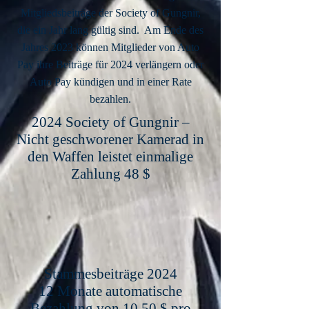
Mitgliedsbeiträge der Society of Gungnir,
die ein Jahr lang gültig sind. Am Ende des
Jahres 2023 können Mitglieder von Auto
Pay ihre Beiträge für 2024 verlängern oder
Auto Pay kündigen und in einer Rate
bezahlen.
2024 Society of Gungnir –
Nicht geschworener Kamerad in
den Waffen leistet einmalige
Zahlung 48 $
Stammesbeiträge 2024
12 Monate automatische
Bezahlung von 10,50 $ pro