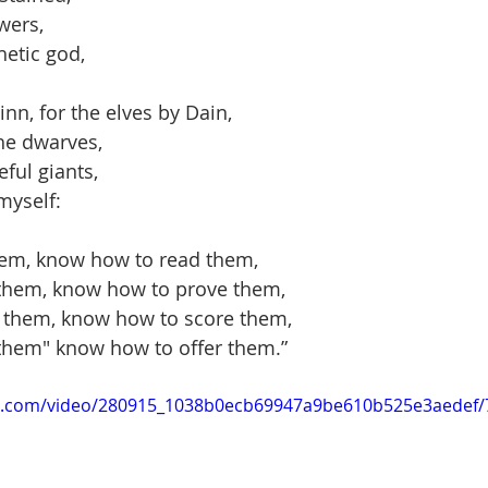
wers,
etic god,
nn, for the elves by Dain,
the dwarves,
eful giants,
myself:
em, know how to read them,
them, know how to prove them,
 them, know how to score them,
hem" know how to offer them.”
tic.com/video/280915_1038b0ecb69947a9be610b525e3aedef/