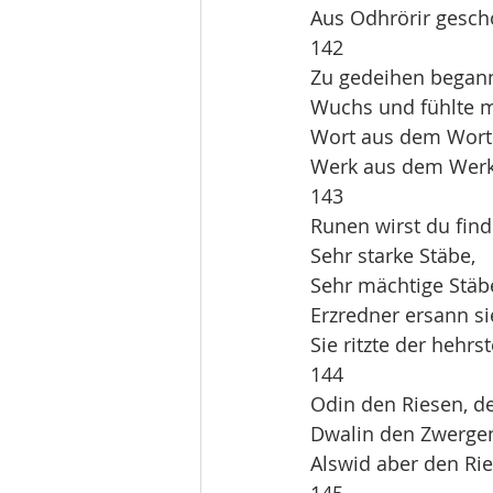
Aus Odhrörir gesch
142
Zu gedeihen begann
Wuchs und fühlte m
Wort aus dem Wort 
Werk aus dem Werk 
143
Runen wirst du fin
Sehr starke Stäbe,
Sehr mächtige Stäb
Erzredner ersann sie
Sie ritzte der hehrs
144
Odin den Riesen, de
Dwalin den Zwerge
Alswid aber den Ries
145