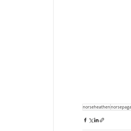
norseheathen
norsepag