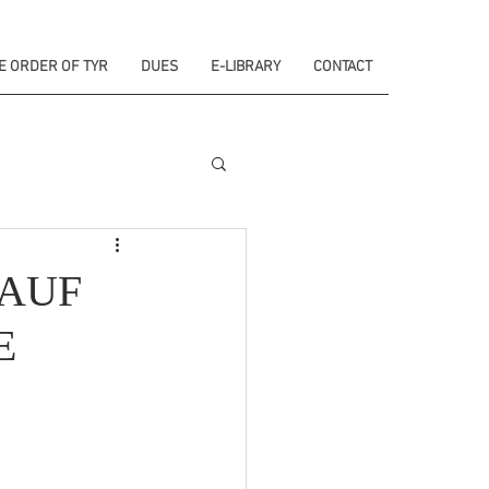
E ORDER OF TYR
DUES
E-LIBRARY
CONTACT
 AUF
E