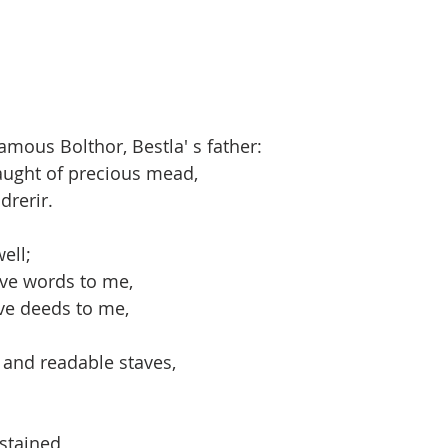
amous Bolthor, Bestla' s father:
ught of precious mead,
drerir.
ell;
ve words to me,
e deeds to me,
, and readable staves,
stained,