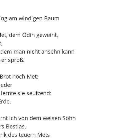
 hing am windigen Baum
et, dem Odin geweiht,
t,
 dem man nicht ansehn kann
 er sproß.
 Brot noch Met;
ieder
lernte sie seufzend:
Erde.
ernt ich von dem weisen Sohn
rs Bestlas,
unk des teuern Mets