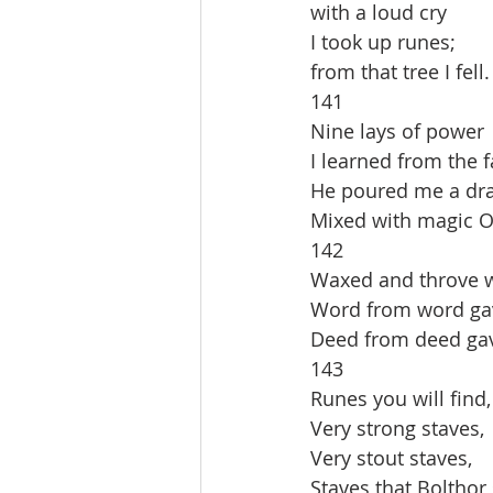
with a loud cry
I took up runes;
from that tree I fell.
141
Nine lays of power
I learned from the f
He poured me a dra
Mixed with magic O
142
Waxed and throve w
Word from word ga
Deed from deed gav
143
Runes you will find
Very strong staves,
Very stout staves,
Staves that Bolthor 